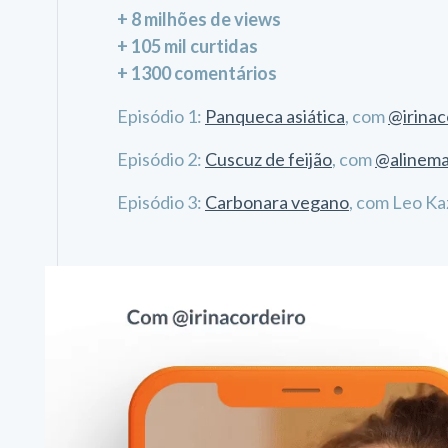
+ 8 milhões de views
+ 105 mil curtidas
+ 1300 comentários
Episódio 1:
Panqueca asiática
, com
@irinac
Episódio 2:
Cuscuz de feijão
, com
@alinema
Episódio 3:
Carbonara vegano
, com Leo K