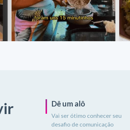
Dê um alô
ir
Vai ser ótimo conhecer seu
desafio de comunicação