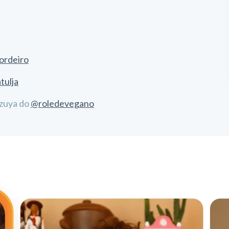
ordeiro
tulja
azuya do
@roledevegano