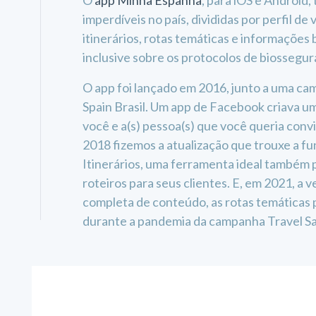
O
app Minha Espanha
, para iOS e Android,
imperdíveis no país, divididas por perfil de
itinerários, rotas temáticas e informações b
inclusive sobre os protocolos de biosseg
O app foi lançado em 2016, junto a uma ca
Spain Brasil. Um app de Facebook criava u
você e a(s) pessoa(s) que você queria conv
2018 fizemos a atualização que trouxe a fu
Itinerários, uma ferramenta ideal também
roteiros para seus clientes. E, em 2021, a v
completa de conteúdo, as rotas temáticas p
durante a pandemia da campanha Travel Sa