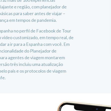
 traz mais de 160 experiências
 viajante e região, com planejador de
ásicas para saber antes de viajar –
urança em tempos de pandemia.
mpanha no perfil de Facebook de Tour
m vídeo customizado, em tempo real, de
idar a ir para a Espanha com você. Em
ncionalidade do Planejador de
 para agentes de viagem montarem
ersão três incluiu uma atualização
elo país e os protocolos de viagem
fe.